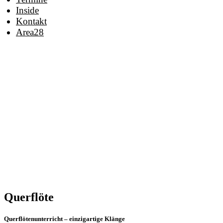
Inside
Kontakt
Area
28
Q
Querflöte
Querflötenunterricht – einzigartige Klänge