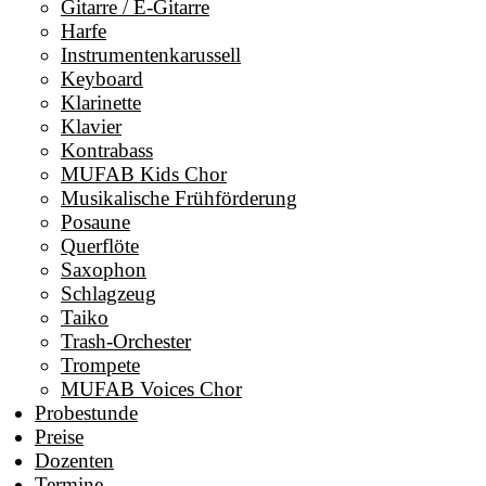
Gitarre / E-Gitarre
Harfe
Instrumentenkarussell
Keyboard
Klarinette
Klavier
Kontrabass
MUFAB Kids Chor
Musikalische Frühförderung
Posaune
Querflöte
Saxophon
Schlagzeug
Taiko
Trash-Orchester
Trompete
MUFAB Voices Chor
Probestunde
Preise
Dozenten
Termine