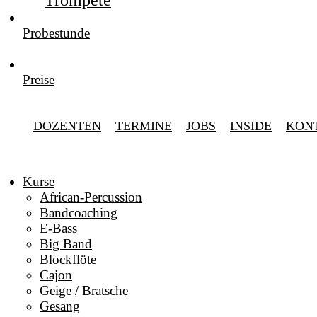
Trompete
Probestunde
Preise
DOZENTEN
TERMINE
JOBS
INSIDE
KON
Kurse
African-Percussion
Bandcoaching
E-Bass
Big Band
Blockflöte
Cajon
Geige / Bratsche
Gesang