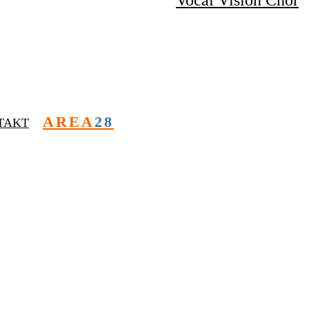
Vocal Vision Chor
AREA
28
TAKT