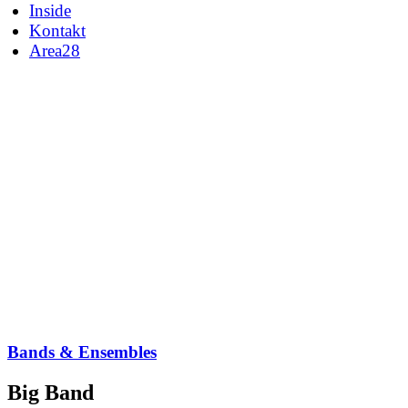
Inside
Kontakt
Area
28
mu­fab
DAS IST GRUP­
PEN­DY­NA­MIK
Die Musikschule in Aachen
Bands & Ensembles
Big Band