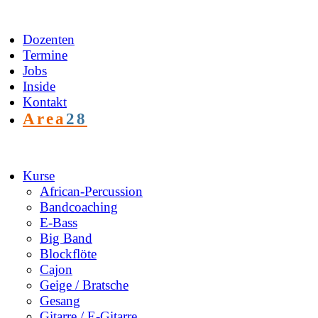
Zum
Inhalt
springen
Dozenten
Termine
Jobs
Inside
Kontakt
Area
28
Kurse
African-Percussion
Bandcoaching
E-Bass
Big Band
Blockflöte
Cajon
Geige / Bratsche
Gesang
Gitarre / E-Gitarre