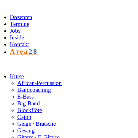
Zum
Inhalt
springen
Dozenten
Termine
Jobs
Inside
Kontakt
Area
28
Kurse
African-Percussion
Bandcoaching
E-Bass
Big Band
Blockflöte
Cajon
Geige / Bratsche
Gesang
Gitarre / E-Gitarre