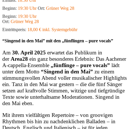
Einlass:
18:30 Uhr
Beginn:
19:30 Uhr
Ort:
Grüner Weg 28
Beginn:
19:30 Uhr
Ort:
Grüner Weg 28
Eintrittspreis:
18,00 € inkl. Systemgebühr
“Singend in den Mai” mit den „fünflingen – pure vocals”
Am
30. April 2025
erwartet das Publikum in
der
Area28
ein ganz besonderes Erlebnis: Das Aachener
A-cappella-Ensemble
„fünflinge – pure vocals”
lädt
unter dem Motto
“Singend in den Mai”
zu einem
stimmungsvollen Abend voller musikalischer Highlights
ein. Tanz in den Mai war gestern – die die fünf Sänger
setzen auf kraftvolle Stimmen, witzige und tiefgründige
Texte sowie unterhaltsame Moderationen. Singend in
den Mai eben.
Mit ihrem vielfältigen Repertoire – von groovigen
Rhythmen bis hin zu nachdenklichen Balladen – in
Deutsch, Englisch und Italienisch – ist für jeden