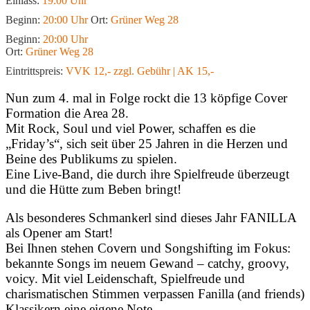
Einlass:
19:00 Uhr
Beginn:
20:00 Uhr
Ort:
Grüner Weg 28
Beginn:
20:00 Uhr
Ort:
Grüner Weg 28
Eintrittspreis:
VVK 12,- zzgl. Gebühr | AK 15,-
Nun zum 4. mal in Folge rockt die 13 köpfige Cover
Formation die Area 28.
Mit Rock, Soul und viel Power, schaffen es die
„Friday’s“, sich seit über 25 Jahren in die Herzen und
Beine des Publikums zu spielen.
Eine Live-Band, die durch ihre Spielfreude überzeugt
und die Hütte zum Beben bringt!
Als besonderes Schmankerl sind dieses Jahr FANILLA
als Opener am Start!
Bei Ihnen stehen Covern und Songshifting im Fokus:
bekannte Songs im neuem Gewand – catchy, groovy,
voicy. Mit viel Leidenschaft, Spielfreude und
charismatischen Stimmen verpassen Fanilla (and friends)
Klassikern eine eigene Note.