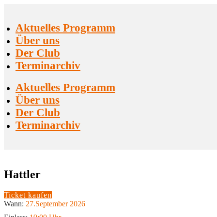
Zum
Inhalt
springen
Aktuelles Programm
Über uns
Der Club
Terminarchiv
Aktuelles Programm
Über uns
Der Club
Terminarchiv
Hattler
Ticket kaufen
Wann:
27.September 2026