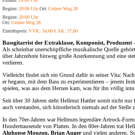
Einlass:
19:00 Uhr
Beginn:
20:00 Uhr
Ort:
Grüner Weg 28
Beginn:
20:00 Uhr
Ort:
Grüner Weg 28
Eintrittspreis:
VVK: 34,00 € AK: 37,00
Bassgitarrist der Extraklasse, Komponist, Produzent –
Als scheinbar unerschöpfliche musikalische Quelle gehört
über Jahrzehnte hinweg große Anerkennung und eine steti
verlieren.
Vielleicht findet sich ein Grund dafür in seiner Vita: N
er begann, mit dem Bass zu experimentieren – jenem Inst
spielen, was aus dem Herzen kam, was für ihn völlig intui
Seit über 30 Jahren steht Hellmut Hattler somit nicht nu
auch verstanden, sich künstlerisch niemals auf der Stell
In den 70er-Jahren war Hellmuts legendäre Artrock-For
Hunderttausende von Platten. In den 80er-Jahren trat He
Alphonse Mouzon, Brian Auger
und vielen anderen. Sc