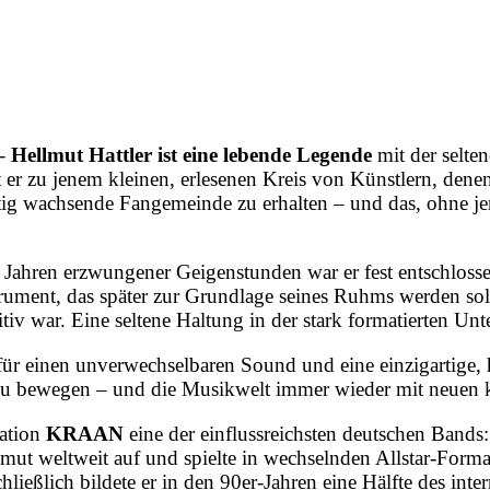
 Hellmut Hattler ist eine lebende Legende
mit der selten
 er zu jenem kleinen, erlesenen Kreis von Künstlern, denen
g wachsende Fangemeinde zu erhalten – und das, ohne jema
ach Jahren erzwungener Geigenstunden war er fest entschlos
rument, das später zur Grundlage seines Ruhms werden soll
tiv war. Eine seltene Haltung in der stark formatierten Unt
r für einen unverwechselbaren Sound und eine einzigartige,
e zu bewegen – und die Musikwelt immer wieder mit neuen k
mation
KRAAN
eine der einflussreichsten deutschen Bands
llmut weltweit auf und spielte in wechselnden Allstar-For
hließlich bildete er in den 90er-Jahren eine Hälfte des in